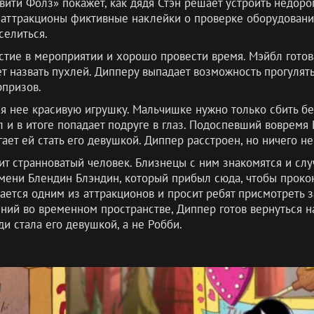
авити Фолз» покажет, как дядя Стэн решает устроить недор
е аттракционы фиктивные наклейки о проверке оборудования
селиться.
стие в мероприятии и хорошо провести время. Мэйбл готов
ет назвать пухлей. Дипперу выпадает возможность прогулят
призов.
ля нее красивую игрушку. Мальчишке нужно только сбить 
л и в итоге попадает подруге в глаз. Подоспевший вовремя
ет ей стать его девушкой. Диппер расстроен, но ничего не
ит странноватый человек. Близнецы с ним знакомятся и слу
мени Блендин Блэндин, который прибыл сюда, чтобы проко
ется одним из аттракционов и просит ребят присмотреть 
ий во временном пространстве, Диппер готов вернуться н
и стала его девушкой, а не Робби.