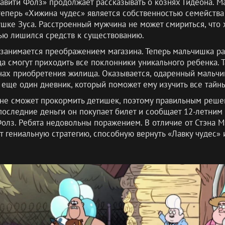
равити Фолз» продолжает рассказывать о кознях Гидеона. М
теперь «Хижина чудес» является собственностью семейства
шке Зуса. Расстроенный мужчина не может смириться, что 
тью лишился средств к существованию.
занимается преображением магазина. Теперь мальчишка ра
да смогут приходить все поклонники уникального ребенка. 
нах приобретения жилища. Оказывается, одаренный мальчи
 еще один дневник, который поможет ему изучить все тайны
 не сможет прокормить детишек, поэтому правильным реше
оследние деньги он покупает билет и сообщает 12-летним
олз. Ребята недовольны поражением. В отличие от Стэна 
т гениальную стратегию, способную вернуть «Лавку чудес» 