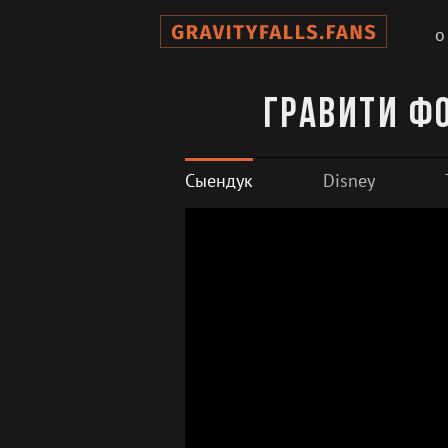
о
Гравити Фо
Сыендук
Disney