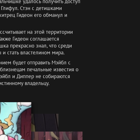
альчишке удалось получить доступ
 Глифул. Стэн с детишками
хитрец Гидеон его обманул и
ссчитывает на этой территории
Также Гидеон соглашается
шка прекрасно знал, что среди
 и стать властелином мира.
нием будет отправить Мэйбл с
 близнецам печальные известия о
Мэйбл и Диппер не собираются
истинному владельцу.