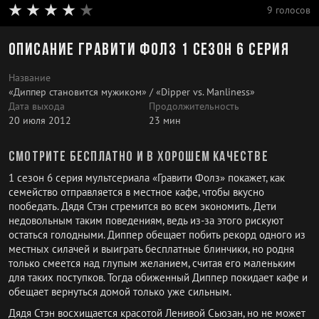
9 голосов
Описание Гравити Фолз 1 сезон 6 серия
Название
«Диппер становится мужиком» / «Dipper vs. Manliness»
Дата выхода
Продолжительность
20 июля 2012
23 мин
Смотрите бесплатно и в хорошем качестве
1 сезон 6 серия мультсериала «Гравити Фолз» покажет, как
семейство отправляется в местное кафе, чтобы вкусно
пообедать. Дядя Стэн стремится во всем экономить. Дети
недовольным таким поведениям, ведь из-за этого рискуют
остаться голодными. Диппер обещает побить рекорд одного из
местных силачей и выиграть бесплатные блинчики, но родня
только смеется над глупым желанием, считая его маленьким
для таких поступков. Тогда обиженный Диппер покидает кафе и
обещает вернуться домой только уже сильным.
Дядя Стэн восхищается красотой Ленивой Сьюзан, но не может